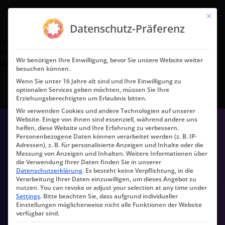
Mit die
Deprecated
: preg_replace(): Passing null to parameter #3
Datenschutz-Präferenz
($subject) of type array|string is deprecated in
/var/www/u10635/html/wp-
content/plugins/wordfence/vendor/wordfence/wf-
Wir benötigen Ihre Einwilligung, bevor Sie unsere Website weiter
waf/src/lib/rules.php
on line
1896
besuchen können.
Wenn Sie unter 16 Jahre alt sind und Ihre Einwilligung zu
optionalen Services geben möchten, müssen Sie Ihre
Erziehungsberechtigten um Erlaubnis bitten.
Wir verwenden Cookies und andere Technologien auf unserer
Website. Einige von ihnen sind essenziell, während andere uns
helfen, diese Website und Ihre Erfahrung zu verbessern.
Personenbezogene Daten können verarbeitet werden (z. B. IP-
Adressen), z. B. für personalisierte Anzeigen und Inhalte oder die
Messung von Anzeigen und Inhalten.
Weitere Informationen über
die Verwendung Ihrer Daten finden Sie in unserer
Datenschutzerklärung
.
Es besteht keine Verpflichtung, in die
Verarbeitung Ihrer Daten einzuwilligen, um dieses Angebot zu
nutzen.
You can revoke or adjust your selection at any time under
Settings
.
Bitte beachten Sie, dass aufgrund individueller
Einstellungen möglicherweise nicht alle Funktionen der Website
verfügbar sind.