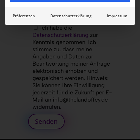
Präferenzen
Datenschutzerklärung
Impressum
Ich habe die
Datenschutzerklärung
zur
Kenntnis genommen. Ich
stimme zu, dass meine
Angaben und Daten zur
Beantwortung meiner Anfrage
elektronisch erhoben und
gespeichert werden. Hinweis:
Sie können Ihre Einwilligung
jederzeit für die Zukunft per E-
Mail an info@thelandoffey.de
widerrufen.
Senden