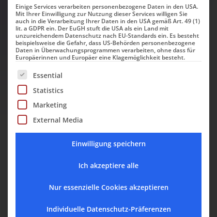
Einige Services verarbeiten personenbezogene Daten in den USA.
Mit Ihrer Einwilligung zur Nutzung dieser Services willigen Sie
auch in die Verarbeitung Ihrer Daten in den USA gemäß Art. 49 (1)
lit. a GDPR ein. Der EuGH stuft die USA als ein Land mit
Betreff
unzureichendem Datenschutz nach EU-Standards ein. Es besteht
beispielsweise die Gefahr, dass US-Behörden personenbezogene
Daten in Überwachungsprogrammen verarbeiten, ohne dass für
Europäerinnen und Europäer eine Klagemöglichkeit besteht.
Es folgt eine Liste der Service-Gruppen, für die eine Einwill
Essential
Abteilung
Statistics
Marketing
Ihre Nachricht
External Media
Einwilligung speichern
Ich akzeptiere alle
Nur essenzielle Cookies akzeptieren
Individuelle Datenschutz-Präferenzen