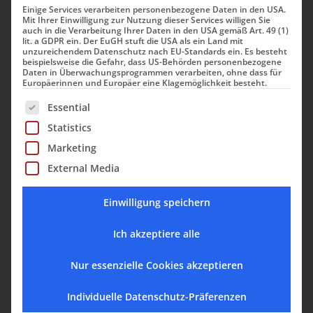
Einige Services verarbeiten personenbezogene Daten in den USA.
Allgemeine Hinweise
Mit Ihrer Einwilligung zur Nutzung dieser Services willigen Sie
auch in die Verarbeitung Ihrer Daten in den USA gemäß Art. 49 (1)
lit. a GDPR ein. Der EuGH stuft die USA als ein Land mit
Die folgenden Hinweise geben einen
unzureichendem Datenschutz nach EU-Standards ein. Es besteht
beispielsweise die Gefahr, dass US-Behörden personenbezogene
einfachen Überblick darüber, was mit
Daten in Überwachungsprogrammen verarbeiten, ohne dass für
Ihren personenbezogenen Daten
Europäerinnen und Europäer eine Klagemöglichkeit besteht.
passiert, wenn Sie diese Website
Es folgt eine Liste der Service-Gruppen, für die eine Einwill
Essential
besuchen. Personenbezogene Daten
Statistics
sind alle Daten, mit denen Sie persönlich
Marketing
identifiziert werden können.
External Media
Ausführliche Informationen zum Thema
Datenschutz entnehmen Sie unserer
Einwilligung speichern
unter diesem Text aufgeführten
Datenschutzerklärung.
Ich akzeptiere alle
Datenerfassung auf dieser Website
Nur essenzielle Cookies akzeptieren
Wer ist verantwortlich für die
Datenerfassung auf dieser Website?
Individuelle Datenschutz-Präferenzen