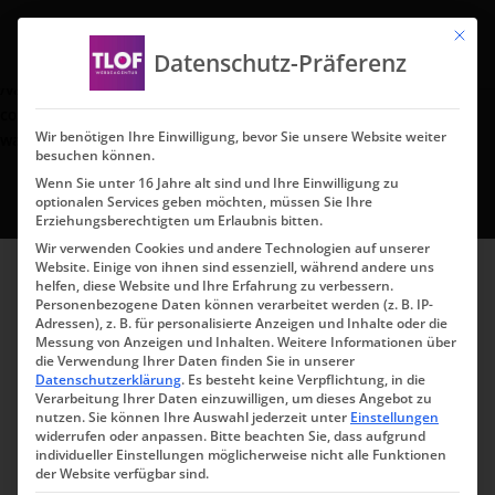
Mit die
Deprecated
: preg_replace(): Passing null to parameter #3
Datenschutz-Präferenz
($subject) of type array|string is deprecated in
/var/www/u10635/html/wp-
content/plugins/wordfence/vendor/wordfence/wf-
Wir benötigen Ihre Einwilligung, bevor Sie unsere Website weiter
waf/src/lib/rules.php
on line
1896
besuchen können.
Wenn Sie unter 16 Jahre alt sind und Ihre Einwilligung zu
optionalen Services geben möchten, müssen Sie Ihre
Erziehungsberechtigten um Erlaubnis bitten.
Wir verwenden Cookies und andere Technologien auf unserer
Website. Einige von ihnen sind essenziell, während andere uns
helfen, diese Website und Ihre Erfahrung zu verbessern.
Personenbezogene Daten können verarbeitet werden (z. B. IP-
Adressen), z. B. für personalisierte Anzeigen und Inhalte oder die
Datenschutz­
Messung von Anzeigen und Inhalten.
Weitere Informationen über
die Verwendung Ihrer Daten finden Sie in unserer
Datenschutzerklärung
.
Es besteht keine Verpflichtung, in die
erklärung
Verarbeitung Ihrer Daten einzuwilligen, um dieses Angebot zu
nutzen.
Sie können Ihre Auswahl jederzeit unter
Einstellungen
widerrufen oder anpassen.
Bitte beachten Sie, dass aufgrund
1. Datenschutz auf einen
individueller Einstellungen möglicherweise nicht alle Funktionen
der Website verfügbar sind.
Blick